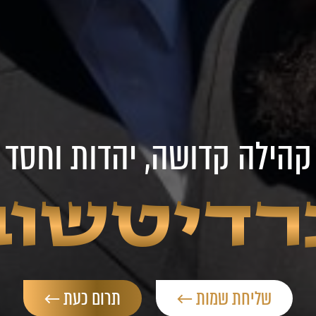
קהילה קדושה, יהדות וחסד
רדיטשוב
שליחת שמות ←
תרום כעת ←