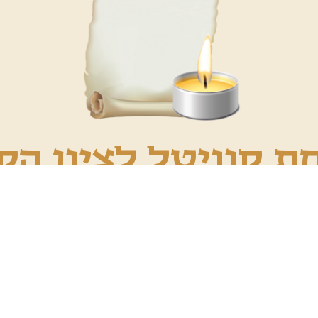
ת קוויטל לציון הק
פעול ישועה ואינכם יכולים להגיע לציון הקדוש, מעיין הי
מות ואת בקשות הישועה ושמכם יוזכר על-ידי המתפללי
ויתר הפרטים נשמרים בדיסקרטיו
לשליחת שם לתפילה ←