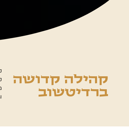
ק
קהילה קדושה
ק
מ
ברדיטשוב
ו